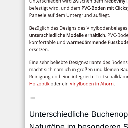
Unterschieden wird zwischen dem
Klebevinyl
befestigt wird, und dem
PVC-Boden mit Click
Paneele auf dem Untergrund aufliegt.
Bezüglich des Designs des Vinylbodenbelages, 
unterschiedliche Modelle erhältlich
. PVC-Bod
komfortable und
wärmedämmende Fussbod
ersetzen.
Eine sehr beliebte Designvariante des Bodens 
macht sich nämlich in großen und kleinen Räu
Reinigung und eine integrierte Trittschalldämm
Holzoptik
oder ein
Vinylboden in Ahorn
.
Unterschiedliche Buchenopt
Naturtöne im besonderen St