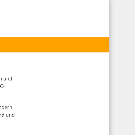
en und
VC-
ndern
nd
und