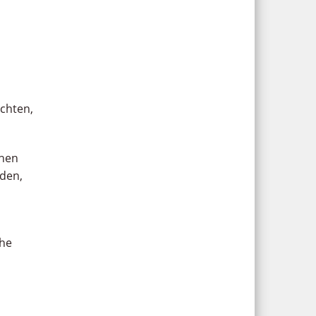
chten,
chen
eden,
che