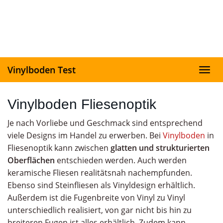
Skip
to
main
content
Vinylboden Test
Toggl
navig
Vinylboden Fliesenoptik
Je nach Vorliebe und Geschmack sind entsprechend
viele Designs im Handel zu erwerben. Bei
Vinylboden
in
Fliesenoptik kann zwischen
glatten
und
strukturierten
Oberflächen
entschieden werden. Auch werden
keramische Fliesen realitätsnah nachempfunden.
Ebenso sind Steinfliesen als Vinyldesign erhältlich.
Außerdem ist die Fugenbreite von Vinyl zu Vinyl
unterschiedlich realisiert, von gar nicht bis hin zu
breiteren Fugen ist alles erhältlich. Zudem kann